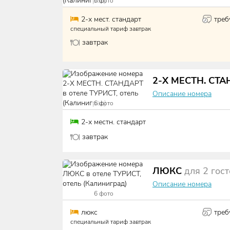
6
фото
2-х мест. стандарт
треб
специальный тариф завтрак
завтрак
2-Х МЕСТН. СТ
Описание номера
6
фото
2-х местн. стандарт
завтрак
ЛЮКС
для
2
гос
Описание номера
6
фото
люкс
треб
специальный тариф завтрак