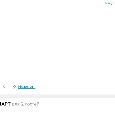
Все ус
Изменить
стя
ДАРТ
для
2
гостей