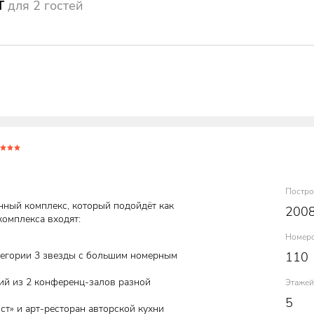
Т
для
2
гостей
Постро
нный комплекс, который подойдёт как
200
комплекса входят:
Номер
тегории 3 звезды с большим номерным
110
й
й из 2 конференц-залов разной
Этажей
5
т» и арт-ресторан авторской кухни