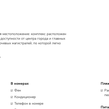
я местоположение: комплекс расположен
 доступности от центра города и главных
ючевых магистралей, по которой легко
»
В номерах
Пля
Фен
Ра
пе
Кондиционер
Телефон в номере
Пита