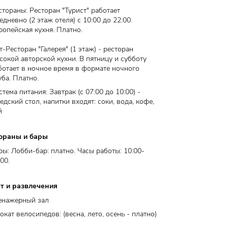
стораны: ​Ресторан "Турист" работает
едневно (2 этаж отеля) с 10:00 до 22:00.
ропейская кухня. Платно.
т-Ресторан "Галерея" (1 этаж) - ресторан
сокой авторской кухни. В пятницу и субботу
ботает в ночное время в формате ночного
уба. Платно.
стема питания: ​Завтрак (с 07:00 до 10:00) -
едский стол, напитки входят: соки, вода, кофе,
й
ораны и бары
ры: Лобби-бар: платно. Часы работы: 10:00-
00.
т и развлечения
енажерный зал
окат велосипедов: (весна, лето, осень - платно)