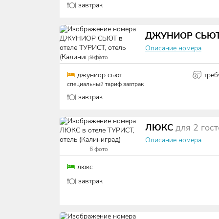
завтрак
ДЖУНИОР СЬЮ
Описание номера
9
фото
джуниор сьют
треб
специальный тариф завтрак
завтрак
ЛЮКС
для
2
гос
Описание номера
6
фото
люкс
завтрак