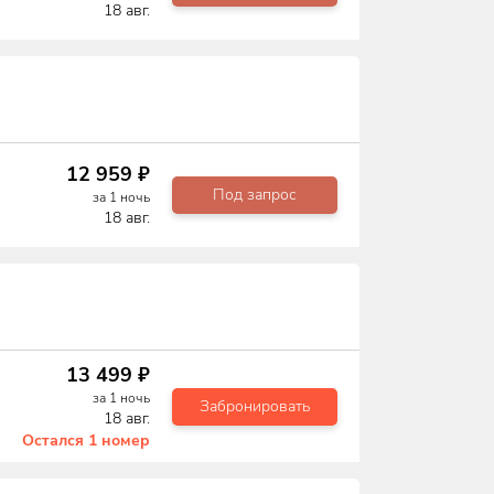
18 авг.
12 959
₽
Под запрос
за
1
ночь
18 авг.
13 499
₽
за
1
ночь
Забронировать
18 авг.
Остался
1
номер