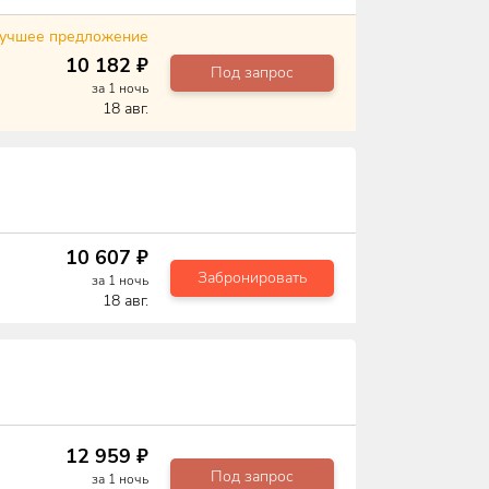
учшее предложение
10 182
₽
Под запрос
за
1
ночь
18 авг.
10 607
₽
Забронировать
за
1
ночь
18 авг.
12 959
₽
Под запрос
за
1
ночь