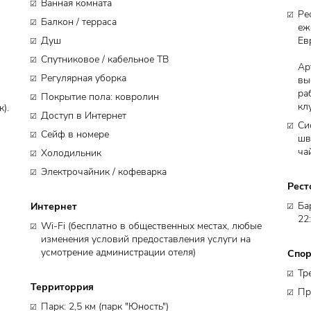
Ванная комната
Ре
Балкон / терраса
еж
Душ
Ев
Спутниковое / кабельное ТВ
Ар
Регулярная уборка
вы
ра
Покрытие пола: ковролин
кл
).
Доступ в Интернет
Си
Сейф в номере
шв
ча
Холодильник
Электрочайник / кофеварка
Рест
Интернет
Ба
22:
Wi-Fi (бесплатно в общественных местах, любые
изменения условий предоставления услуги на
Спор
усмотрение администрации отеля)
Тр
Территоррия
Пр
Парк: ​2,5 км (парк "Юность")