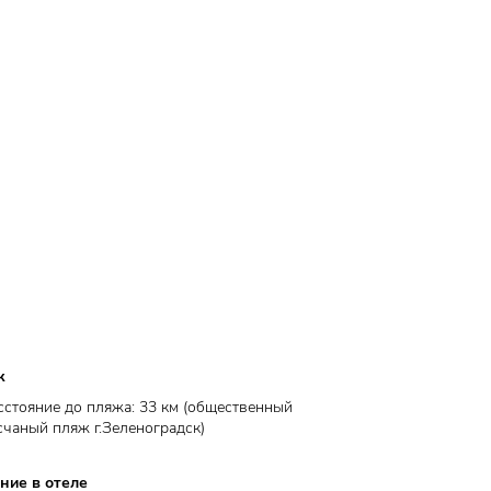
ж
сстояние до пляжа: ​33 км (общественный
счаный пляж г.Зеленоградск)
ние в отеле