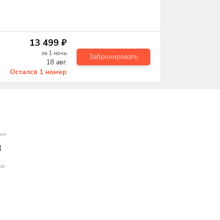
13 499
₽
за
1
ночь
Забронировать
18 авг.
Остался
1
номер
ен
8
ов