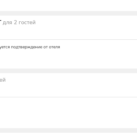
Т
для
2
гостей
уется подтверждение от отеля
тей