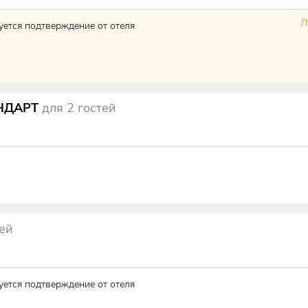
Л
уется подтверждение от отеля
АНДАРТ
для
2
гостей
тей
уется подтверждение от отеля