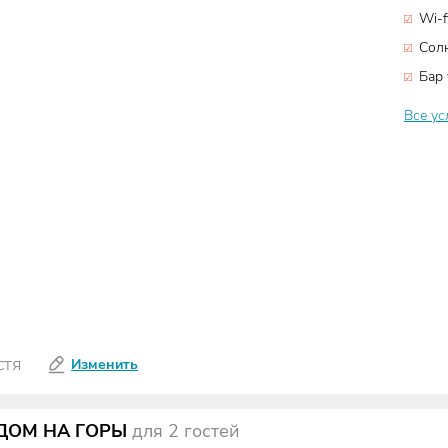
Wi-f
Сол
Бар 
Все ус
Изменить
стя
ДОМ НА ГОРЫ
для
2
гостей