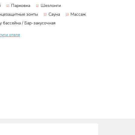
i
Парковка
Шезлонги
нцезащитные зонты
Сауна
Массаж
у бассейна / Бар-закусочная
луги отеля