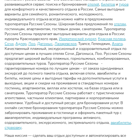
развивающийся сервис поиска и бронирования
отелей
,
билетов
и
туров
для комфортного и качественного отдыха в России. Самые выгодные
варианты для семейного, романтического, молодежного,
индивидуального отдыха всегда можно найти в предложениях
туроператора Русские Сезоны. Широкая база предложений по
отелям,
гостиницам, апартаментам, гостевым домам, санаториям. Туроператор
Русские Сезоны предлагает выгодные варианты для отдыха в России:
курорты Краснодарского края,
Имеретинский курорт
,
Красная поляна
,
Сочи
,
Адлер
,
Лоо
,
Дагомыс
,
Лазаревское
, Туапсе, Геленджик,
Анапа
.
Качественный пляжный, экскурсионный и оздоровительный отдых по
доступным ценам в лучших отелях Сочи, Дагомыса, Лоо. Русские Сезоны
предлагает широкий выбор пляжных, горнолыжных, комбинированных,
оздоровительных туров. Туроператор Русские Сезоны -
гарантированные номера по лучшим ценам – от заказа однодневных
экскурсий до полного пакета отдыха, включая отели, авиабилеты и
билеты, низкие цены и выгодные тарифы на дополнительные услуги в
выходные, акции и скидки на проживание в стандартных номерах
гостиниц, апартаментах, виллах или хостелах, на базах отдыха или в
санаториях. Туроператор Русские Сезоны работает с туристическими
агентствами, частными клиентами, партнерами и корпоративными
клиентами. Удобный и доступный ресурс для бронирования услуг. В
онлайн системе бронирования туроператора Русские Сезоны можно
забронировать проживание в гостинице и оформить пакетный тур с
авиаперелетом, индивидуальные программы активного,
оздоровительного, экскурсионного, экстремального отдыха,
авиабилеты
,
страховку
.
Наша миссия — сделать ваш отдых доступным и автоматизировать все