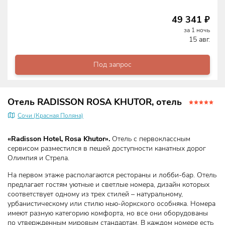
49 341
₽
за
1
ночь
15 авг.
Под запрос
Отель RADISSON ROSA KHUTOR, отель
Сочи (Красная Поляна)
«Radisson Hotel, Rosa Khutor».
Отель с первоклассным
сервисом разместился в пешей доступности канатных дорог
Олимпия и Стрела.
На первом этаже располагаются рестораны и лобби-бар. Отель
предлагает гостям уютные и светлые номера, дизайн которых
соответствует одному из трех стилей – натуральному,
урбанистическому или стилю нью-йоркского особняка. Номера
имеют разную категорию комфорта, но все они оборудованы
по утвержденным мировым стандартам. В каждом номере есть