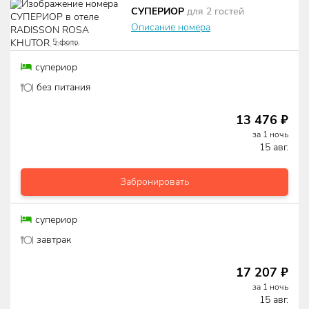
СУПЕРИОР
для
2
гостей
Описание номера
5
фото
супериор
без питания
13 476
₽
за
1
ночь
15 авг.
Забронировать
супериор
завтрак
17 207
₽
за
1
ночь
15 авг.