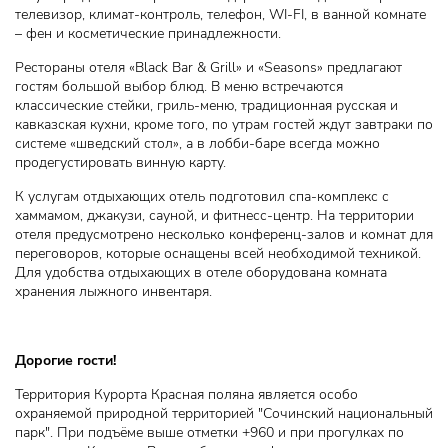
телевизор, климат-контроль, телефон, WI-FI, в ванной комнате
– фен и косметические принадлежности.
Рестораны отеля «Black Bar & Grill» и «Seasons» предлагают
гостям большой выбор блюд. В меню встречаются
классические стейки, гриль-меню, традиционная русская и
кавказская кухни, кроме того, по утрам гостей ждут завтраки по
системе «шведский стол», а в лобби-баре всегда можно
продегустировать винную карту.
К услугам отдыхающих отель подготовил спа-комплекс с
хаммамом, джакузи, сауной, и фитнесс-центр. На территории
отеля предусмотрено несколько конференц-залов и комнат для
переговоров, которые оснащены всей необходимой техникой.
Для удобства отдыхающих в отеле оборудована комната
хранения лыжного инвентаря.
Дорогие гости!
Территория Курорта Красная поляна является особо
охраняемой природной территорией "Сочинский национальный
парк". При подъёме выше отметки +960 и при прогулках по