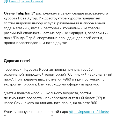
Сочи (Красная Поляна)
Отель Tulip Inn 3*
расположен в самом сердце всесезонного
курорта Роза Хутор. Инфраструктура курорта предлагает
гостям широкий выбор услуг и развлечений в любое время
года: магазины, кафе и рестораны, горнолыжные трассы
различной сложности, летние горные маршруты, верёвочный
парк "Панда Парк", спортивные площадки для всей семьи,
прокат велосипедов и многое другое.
Дорогие гости!
Территория Курорта Красная поляна является особо
охраняемой природной территорией "Сочинский национальный
парк". При подъёме выше отметки +960 и при прогулках по
экотропам Курорта, Вам необходимо оформить пропуск.
*Детям дошкольного и школьного возраста, гостям
пенсионного возраста - приобретают льготный билет (0Р) в
кассе Сочинского национального парка, на высоте 960
Купить пропуск в национальный парк
https://npsochi.ru/tickets/