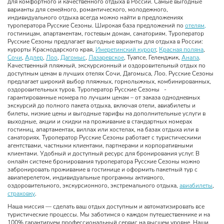
для комфортного и качественного отдыха в России. Самые выгодные
варианты для семейного, романтического, молодежного,
индивидуального отдыха всегда можно найти в предложениях
туроператора Русские Сезоны. Широкая база предложений по
отелям,
гостиницам, апартаментам, гостевым домам, санаториям. Туроператор
Русские Сезоны предлагает выгодные варианты для отдыха в России:
курорты Краснодарского края,
Имеретинский курорт
,
Красная поляна
,
Сочи
,
Адлер
,
Лоо
,
Дагомыс
,
Лазаревское
, Туапсе, Геленджик,
Анапа
.
Качественный пляжный, экскурсионный и оздоровительный отдых по
доступным ценам в лучших отелях Сочи, Дагомыса, Лоо. Русские Сезоны
предлагает широкий выбор пляжных, горнолыжных, комбинированных,
оздоровительных туров. Туроператор Русские Сезоны -
гарантированные номера по лучшим ценам – от заказа однодневных
экскурсий до полного пакета отдыха, включая отели, авиабилеты и
билеты, низкие цены и выгодные тарифы на дополнительные услуги в
выходные, акции и скидки на проживание в стандартных номерах
гостиниц, апартаментах, виллах или хостелах, на базах отдыха или в
санаториях. Туроператор Русские Сезоны работает с туристическими
агентствами, частными клиентами, партнерами и корпоративными
клиентами. Удобный и доступный ресурс для бронирования услуг. В
онлайн системе бронирования туроператора Русские Сезоны можно
забронировать проживание в гостинице и оформить пакетный тур с
авиаперелетом, индивидуальные программы активного,
оздоровительного, экскурсионного, экстремального отдыха,
авиабилеты
,
страховку
.
Наша миссия — сделать ваш отдых доступным и автоматизировать все
туристические процессы. Мы заботимся о каждом путешественнике и на
100% гарантируем профессиональный сервис на высшем уровне. Наши