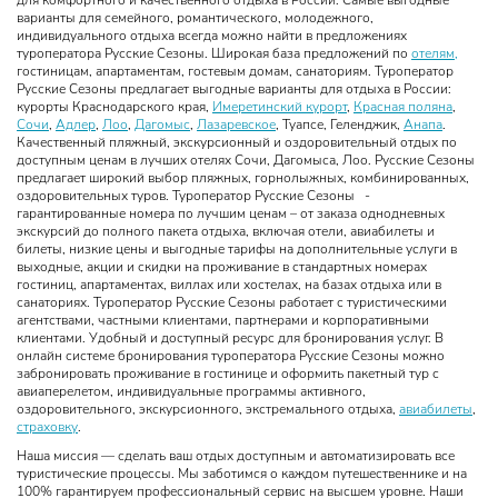
для комфортного и качественного отдыха в России. Самые выгодные
варианты для семейного, романтического, молодежного,
индивидуального отдыха всегда можно найти в предложениях
туроператора Русские Сезоны. Широкая база предложений по
отелям,
гостиницам, апартаментам, гостевым домам, санаториям. Туроператор
Русские Сезоны предлагает выгодные варианты для отдыха в России:
курорты Краснодарского края,
Имеретинский курорт
,
Красная поляна
,
Сочи
,
Адлер
,
Лоо
,
Дагомыс
,
Лазаревское
, Туапсе, Геленджик,
Анапа
.
Качественный пляжный, экскурсионный и оздоровительный отдых по
доступным ценам в лучших отелях Сочи, Дагомыса, Лоо. Русские Сезоны
предлагает широкий выбор пляжных, горнолыжных, комбинированных,
оздоровительных туров. Туроператор Русские Сезоны -
гарантированные номера по лучшим ценам – от заказа однодневных
экскурсий до полного пакета отдыха, включая отели, авиабилеты и
билеты, низкие цены и выгодные тарифы на дополнительные услуги в
выходные, акции и скидки на проживание в стандартных номерах
гостиниц, апартаментах, виллах или хостелах, на базах отдыха или в
санаториях. Туроператор Русские Сезоны работает с туристическими
агентствами, частными клиентами, партнерами и корпоративными
клиентами. Удобный и доступный ресурс для бронирования услуг. В
онлайн системе бронирования туроператора Русские Сезоны можно
забронировать проживание в гостинице и оформить пакетный тур с
авиаперелетом, индивидуальные программы активного,
оздоровительного, экскурсионного, экстремального отдыха,
авиабилеты
,
страховку
.
Наша миссия — сделать ваш отдых доступным и автоматизировать все
туристические процессы. Мы заботимся о каждом путешественнике и на
100% гарантируем профессиональный сервис на высшем уровне. Наши