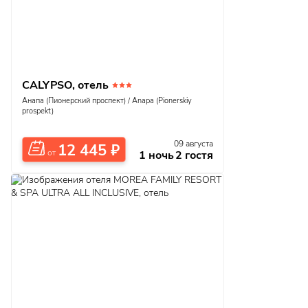
CALYPSO, отель
Анапа (Пионерский проспект) / Anapa (Pionerskiy
prospekt)
09 августа
12 445
₽
1 ночь
2 гостя
от