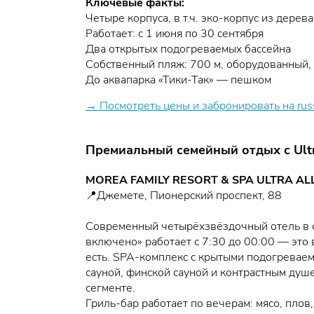
Ключевые факты:
Четыре корпуса, в т.ч. эко-корпус из дерева
Работает: с 1 июня по 30 сентября
Два открытых подогреваемых бассейна
Собственный пляж: 700 м, оборудованный,
До аквапарка «Тики-Так» — пешком
→ Посмотреть цены и забронировать на rus
Премиальный семейный отдых с Ultra
MOREA FAMILY RESORT & SPA ULTRA ALL
📍Джемете, Пионерский проспект, 88
Современный четырёхзвёздочный отель в с
включено» работает с 7:30 до 00:00 — это в
есть. SPA-комплекс с крытыми подогревае
сауной, финской сауной и контрастным душ
сегменте.
Гриль-бар работает по вечерам: мясо, плов