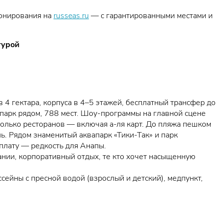
ронирования на
russeas.ru
— с гарантированными местами и
турой
 4 гектара, корпуса в 4–5 этажей, бесплатный трансфер до
парк рядом, 788 мест. Шоу-программы на главной сцене
сколько ресторанов — включая а-ля карт. До пляжа пешком
ь. Рядом знаменитый аквапарк «Тики-Так» и парк
плату — редкость для Анапы.
пании, корпоративный отдых, те кто хочет насыщенную
сейны с пресной водой (взрослый и детский), медпункт,