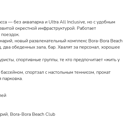
са — без аквапарка и Ultra All Inclusive, но с удобным
звитой окрестной инфраструктурой. Работает
 поездок.
нарий, новый развлекательный комплекс Bora-Bora Beach
д, два обеденных зала, бар. Хвалят за персонал, хорошее
уристы, спортивные группы, те кто предпочитает «жить у
 с бассейном, спортзал с настольным теннисом, прокат
я парковка.
лей
рий, Bora-Bora Beach Club