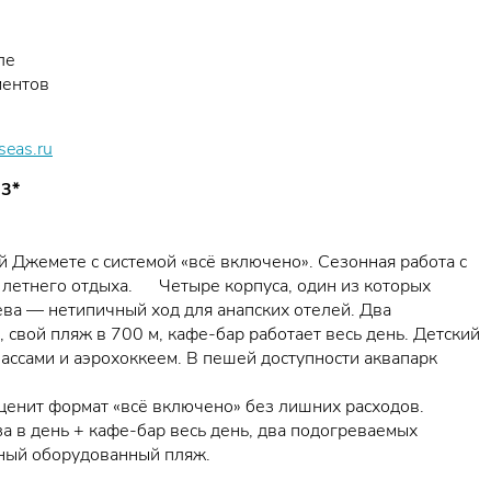
ле
ментов
seas.ru
3*
 Джемете с системой «всё включено». Сезонная работа с
 летнего отдыха. Четыре корпуса, один из которых
ева — нетипичный ход для анапских отелей. Два
 свой пляж в 700 м, кафе-бар работает весь день. Детский
классами и аэрохоккеем. В пешей доступности аквапарк
о ценит формат «всё включено» без лишних расходов.
а в день + кафе-бар весь день, два подогреваемых
енный оборудованный пляж.