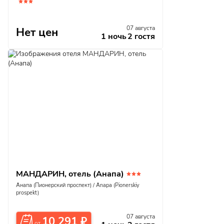
Нет цен
07 августа
1 ночь
2 гостя
МАНДАРИН, отель (Анапа)
Анапа (Пионерский проспект) / Anapa (Pionerskiy
prospekt)
07 августа
10 291
₽
от