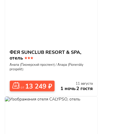
ФЕЯ SUNCLUB RESORT & SPA,
отель
Анапа (Пионерский проспект) / Anapa (Pionerskiy
prospekt)
11 августа
13 249
₽
1 ночь
2 гостя
от