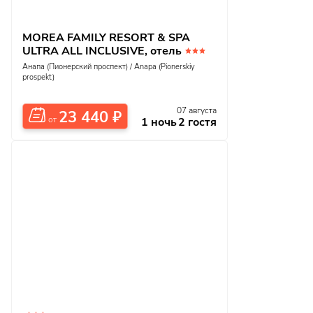
MOREA FAMILY RESORT & SPA
ULTRA ALL INCLUSIVE, отель
Анапа (Пионерский проспект) / Anapa (Pionerskiy
prospekt)
07 августа
23 440
₽
1 ночь
2 гостя
от