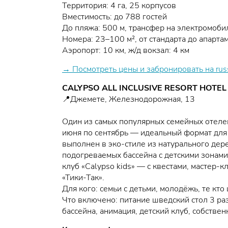
Территория: 4 га, 25 корпусов
Вместимость: до 788 гостей
До пляжа: 500 м, трансфер на электромоби
Номера: 23–100 м², от стандарта до апарта
Аэропорт: 10 км, ж/д вокзал: 4 км
→ Посмотреть цены и забронировать на rus
CALYPSO ALL INCLUSIVE RESORT HOTEL 
📍Джемете, Железнодорожная, 13
Один из самых популярных семейных отелей
июня по сентябрь — идеальный формат для
выполнен в эко-стиле из натурального дер
подогреваемых бассейна с детскими зонами,
клуб «Calypso kids» — с квестами, мастер-
«Тики-Так».
Для кого: семьи с детьми, молодёжь, те кт
Что включено: питание шведский стол 3 раз
бассейна, анимация, детский клуб, собств