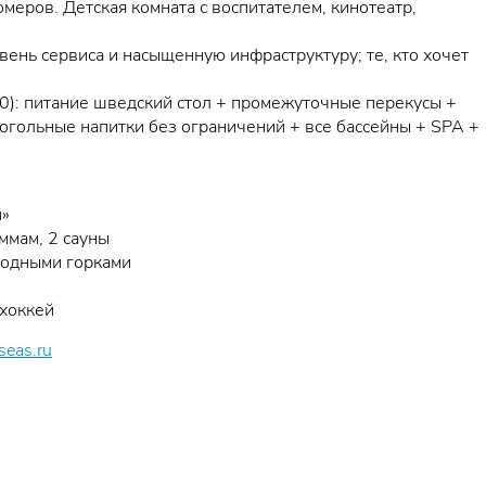
меров. Детская комната с воспитателем, кинотеатр,
вень сервиса и насыщенную инфраструктуру; те, кто хочет
0:00): питание шведский стол + промежуточные перекусы +
огольные напитки без ограничений + все бассейны + SPA +
п»
ммам, 2 сауны
водными горками
охоккей
seas.ru