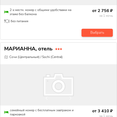
от
2 756
₽
2-х местн. номер с общими удобствами на
этаже без балкона
за
1
ночь
без питания
Выбрать
МАРИАННА, отель
Сочи (Центральный) / Sochi (Central)
от
3 410
₽
семейный номер с бесплатным завтраком и
парковкой
за
1
ночь