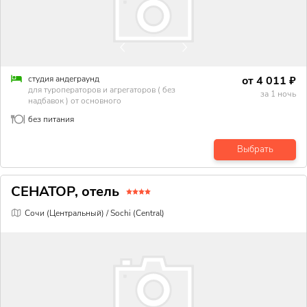
от
4 011
₽
студия андеграунд
для туроператоров и агрегаторов ( без
за
1
ночь
надбавок ) от основного
без питания
Выбрать
СЕНАТОР, отель
Сочи (Центральный) / Sochi (Central)