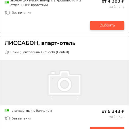
от
4 383
₽
эконом 2-х местн. номер с 1 кроватью или 2
отдельными кроватями
за
1
ночь
без питания
Выбрать
ЛИССАБОН, апарт-отель
Сочи (Центральный) / Sochi (Central)
от
5 343
₽
стандартный с балконом
за
1
ночь
без питания