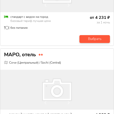
от
4 231
₽
стандарт с видом на город
базовый тариф лучшая цена
за
1
ночь
без питания
Выбрать
МАРО, отель
Сочи (Центральный) / Sochi (Central)