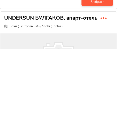
Выбрать
UNDERSUN БУЛГАКОВ, апарт-отель
Сочи (Центральный) / Sochi (Central)
от
5 515
₽
студио комфорт
за
1
ночь
без питания
Выбрать
GREEN HOUSE DETOX & SPA, отель